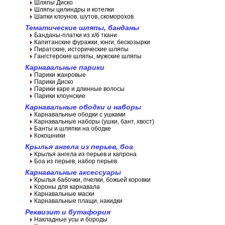
Шляпы Диско
Шляпы цилиндры и котелки
Шапки клоунов, шутов, скоморохов
Тематические шляпы, банданы
Банданы-платки из х/б ткани
Капитанские фуражки, юнги, бескозырки
Пиратские, исторические шляпы
Гангстерские шляпы, мужские шляпы
Карнавальные парики
Парики жанровые
Парики Диско
Парики каре и длинные волосы
Парики клоунские
Карнавальные ободки и наборы
Карнавальные ободки с ушками
Карнавальные наборы (ушки, бант, хвост)
Банты и шляпки на ободке
Кокошники
Крылья ангела из перьев, боа
Крылья ангела из перьев и капрона
Боа из перьев, набор перьев
Карнавальные аксессуары
Крылья бабочки, пчелки, божьей коровки
Короны для карнавала
Карнавальные маски
Карнавальные плащи, накидки
Реквизит и бутафория
Накладные усы и бороды