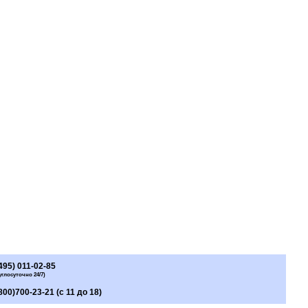
495) 011-02-85
углосуточно 24/7)
800)700-23-21 (с 11 до 18)