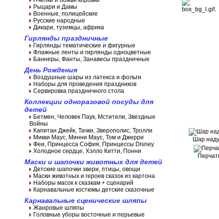
Пчелки и божьи коровки
Рыцари и Дамы
Военные, полицейские
Русские народные
Дикари, туземцы, африка
Гирлянды праздничные
Гирлянды тематические и фигурные
Флажные ленты и гирлянды одноцветные
Баннеры, Фанты, Занавесы праздничные
День Рождения
Воздушные шары из латекса и фольги
Наборы для проведения праздников
Сервировка праздничного стола
Коллекции одноразовой посуды для
детей
Бетмен, Человек Паук, Мстители, Звездные
Войны
Капитан Джейк, Тачки, Зверополис, Тролли
Микки Маус, Минни Маус, Том и Джерри
Шар наду
Феи, Принцесса София, Принцессы Disney
Холодное сердце, Хэлло Китти, Понни
Перчат
Маски и шапочки животных для детей
Детские шапочки звери, птицы, овощи
Маски животных и героев сказок из картона
Наборы масок к сказкам + сценарий
Карнавальные костюмы детские сказочные
Карнавальные сценические шляпы
Жанровые шляпы
Головные уборы восточные и перьевые