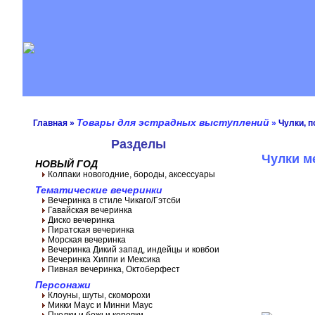
Товары для эстрадных выступлений
Главная
»
»
Чулки, 
Разделы
Чулки м
НОВЫЙ ГОД
Колпаки новогодние, бороды, аксессуары
Тематические вечеринки
Вечеринка в стиле Чикаго/Гэтсби
Гавайская вечеринка
Диско вечеринка
Пиратская вечеринка
Морская вечеринка
Вечеринка Дикий запад, индейцы и ковбои
Вечеринка Хиппи и Мексика
Пивная вечеринка, Октоберфест
Персонажи
Клоуны, шуты, скоморохи
Микки Маус и Минни Маус