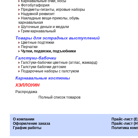
Карнавальные очки, носы
Фотобутафория
Предметы-гиганты, игровые наборы
Надувной реквизит
Накладные вещи-приколы, обувь
карнавальная
Шуточные деньги и медали
Грим карнавальный
Товары для эстрадных выступлений
Цветные подтяжки
Перчатки
Чулки, подвязки, подъюбники
Галстуки-бабочки
Галстуки-бабочки цветные (атлас, жаккард)
Галстуки бабочки детские
Подарочные наборы с галстуком
Карнавальные костюмы
ХЭЛЛОУИН
Распродажа
Полный список товаров
О компании
Прайс-лист (E
Оформление заказа
Прайс-лист (
График работы
Политика ком