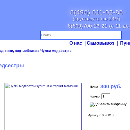
8(495) 011-02-85
(круглосуточно 24/7)
8(800)700-23-21 (с 11 до
О нас
|
Самовывоз
|
Пун
подвязки, подъюбники
»
Чулки медсестры
едсестры
300 руб.
Цена:
Кол-во:
Артикул: 03-0010