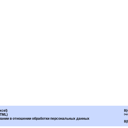
xcel)
8(
HTML)
(кр
пании в отношении обработки персональных данных
8(