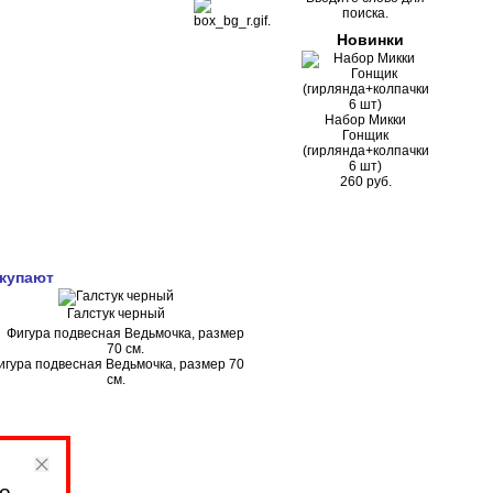
поиска.
Новинки
Набор Микки
Гонщик
(гирлянда+колпачки
6 шт)
260 руб.
окупают
Галстук черный
игура подвесная Ведьмочка, размер 70
см.
о