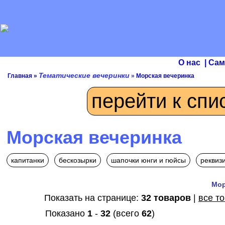
О нас
|
Сам
Тематические вечеринки
Главная
»
»
Морская вечеринка
перейти к спи
Морская вечеринка
капитанки
бескозырки
шапочки юнги и гюйсы
реквиз
Мор
Показать на странице:
32 товаров
|
все т
Показано
1
-
32
(всего
62
)