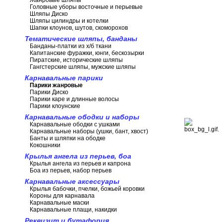
Жанровые шляпы
Головные уборы восточные и перьевые
Шляпы Диско
Шляпы цилиндры и котелки
Шапки клоунов, шутов, скоморохов
Тематические шляпы, банданы
Банданы-платки из х/б ткани
Капитанские фуражки, юнги, бескозырки
Пиратские, исторические шляпы
Гангстерские шляпы, мужские шляпы
Карнавальные парики
Парики жанровые
Парики Диско
Парики каре и длинные волосы
Парики клоунские
Карнавальные ободки и наборы
Карнавальные ободки с ушками
Карнавальные наборы (ушки, бант, хвост)
Банты и шляпки на ободке
Кокошники
Крылья ангела из перьев, боа
Крылья ангела из перьев и капрона
Боа из перьев, набор перьев
Карнавальные аксессуары
Крылья бабочки, пчелки, божьей коровки
Короны для карнавала
Карнавальные маски
Карнавальные плащи, накидки
Реквизит и бутафория