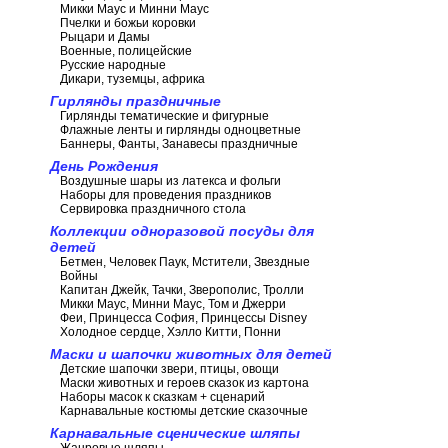
Микки Маус и Минни Маус
Пчелки и божьи коровки
Рыцари и Дамы
Военные, полицейские
Русские народные
Дикари, туземцы, африка
Гирлянды праздничные
Гирлянды тематические и фигурные
Флажные ленты и гирлянды одноцветные
Баннеры, Фанты, Занавесы праздничные
День Рождения
Воздушные шары из латекса и фольги
Наборы для проведения праздников
Сервировка праздничного стола
Коллекции одноразовой посуды для
детей
Бетмен, Человек Паук, Мстители, Звездные
Войны
Капитан Джейк, Тачки, Зверополис, Тролли
Микки Маус, Минни Маус, Том и Джерри
Феи, Принцесса София, Принцессы Disney
Холодное сердце, Хэлло Китти, Понни
Маски и шапочки животных для детей
Детские шапочки звери, птицы, овощи
Маски животных и героев сказок из картона
Наборы масок к сказкам + сценарий
Карнавальные костюмы детские сказочные
Карнавальные сценические шляпы