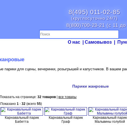
8(495) 011-02-85
(круглосуточно 24/7)
8(800)700-23-21 (с 11 до
О нас
|
Самовывоз
|
Пун
жанровые
е парики для сцены, вечеринки, розыгрышей и капустников. В вашем р
Парики жанровые
Показать на странице:
32 товаров
|
все товары
Показано
1
-
32
(всего
55
)
Карнавальный парик
Карнавальный парик
Карнавальный парик
Бабетта
Граф
Мальвины голубой