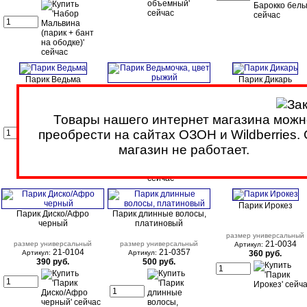
Парик Ведьма
Парик Дикарь
Парик Ведьмочка, цвет
рыжий
Артикул:
размер универсальный
Товары нашего интернет магазина можн
550 руб.
21-0549
21-0807
Артикул:
Артикул:
900 руб.
350 руб.
преобрести на сайтах ОЗОН и Wildberries.
магазин не работает.
Парик Ирокез
Парик Диско/Афро
Парик длинные волосы,
черный
платиновый
размер универсальный
21-0034
размер универсальный
размер универсальный
Артикул:
21-0104
21-0357
Артикул:
Артикул:
360 руб.
390 руб.
500 руб.