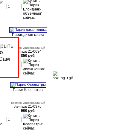
Парик дикая кошка
размер универсальный
о
21-0694
Артикул:
850 руб.
 Сам
Парик Клеопатры
размер универсальный
21-0376
Артикул:
900 руб.