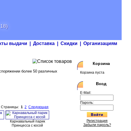
 18)
кты выдачи
|
Доставка
|
Скидки
|
Организациям
Корзина
аспоряжении более 50 различных
Корзина пуста
Вход
E-Mail:
Пароль:
Страницы:
1
2
Следующая
Регистрация
Карнавальный парик
Забыли пароль?
Принцесса с косой