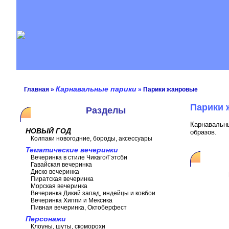
Карнавальные парики
Главная
»
»
Парики жанровые
Парики 
Разделы
Карнавальны
НОВЫЙ ГОД
образов.
Колпаки новогодние, бороды, аксессуары
Тематические вечеринки
Вечеринка в стиле Чикаго/Гэтсби
Гавайская вечеринка
Диско вечеринка
Пиратская вечеринка
Морская вечеринка
Вечеринка Дикий запад, индейцы и ковбои
Вечеринка Хиппи и Мексика
Пивная вечеринка, Октоберфест
Персонажи
Клоуны, шуты, скоморохи