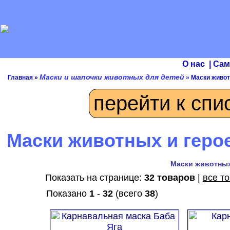
О нас
|
Сам
Маски и шапочки животных для детей
Главная
»
»
Маски живот
перейти к спи
Маски животных и герое
Маски животных 
Показать на странице:
32 товаров
|
все т
Показано
1
-
32
(всего
38
)