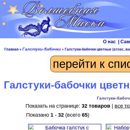
О нас
|
Сам
Галстуки-бабочки
Главная
»
»
Галстуки-бабочки цветные (атлас, жа
перейти к спи
Галстуки-бабочки цветн
Галстуки-бабоч
Показать на странице:
32 товаров
|
все т
Показано
1
-
32
(всего
65
)