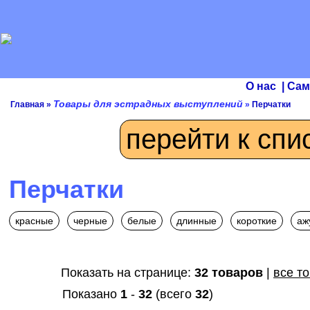
О нас
|
Сам
Товары для эстрадных выступлений
Главная
»
»
Перчатки
перейти к спи
Перчатки
красные
черные
белые
длинные
короткие
аж
Показать на странице:
32 товаров
|
все т
Показано
1
-
32
(всего
32
)