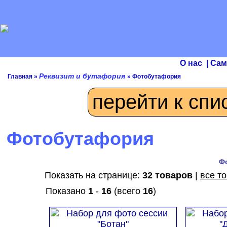
О нас
|
Сам
Реквизит и бутафория
Главная
»
»
Фотобутафория
перейти к спи
Фотобутафория
Ф
Показать на странице:
32 товаров
|
все т
Показано
1
-
16
(всего
16
)