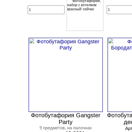
Фотобутафория Gangster
Фотобут
Party
де
9 предметов, на палочках
Ар