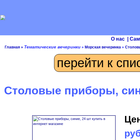
О нас
|
Сам
Тематические вечеринки
Главная
»
»
Морская вечеринка
»
Столовы
перейти к спи
Столовые приборы, син
Це
руб