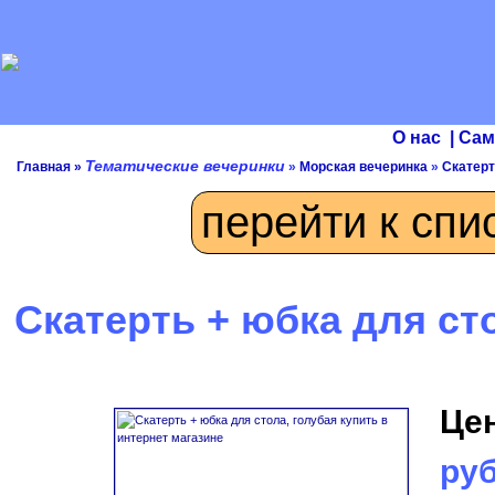
О нас
|
Сам
Тематические вечеринки
Главная
»
»
Морская вечеринка
»
Скатерт
перейти к спи
Скатерть + юбка для ст
Це
руб